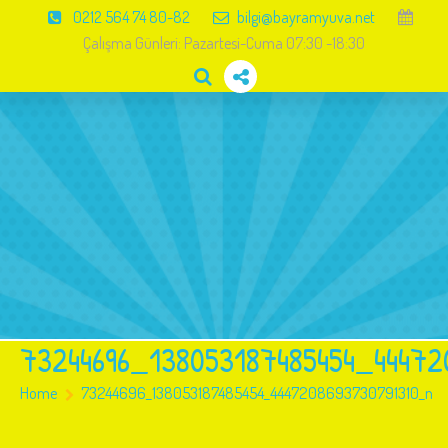
0212 564 74 80-82
bilgi@bayramyuva.net
Çalışma Günleri: Pazartesi-Cuma 07:30 -18:30
Anasayfa
Hakkımızda
Eğitimler
Resim Galeri
Haberler
İletişim
73244696_138053187485454_44472
Home
73244696_138053187485454_4447208693730791310_n