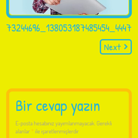
73244696_138053187485454_44472
Next
Bir cevap yazın
E-posta hesabınız yayımlanmayacak.
Gerekli
alanlar
*
ile işaretlenmişlerdir