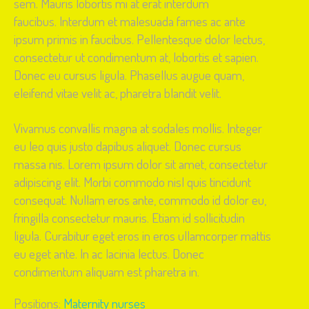
sem. Mauris lobortis mi at erat interdum
faucibus. Interdum et malesuada fames ac ante
ipsum primis in faucibus. Pellentesque dolor lectus,
consectetur ut condimentum at, lobortis et sapien.
Donec eu cursus ligula. Phasellus augue quam,
eleifend vitae velit ac, pharetra blandit velit.
Vivamus convallis magna at sodales mollis. Integer
eu leo quis justo dapibus aliquet. Donec cursus
massa nis. Lorem ipsum dolor sit amet, consectetur
adipiscing elit. Morbi commodo nisl quis tincidunt
consequat. Nullam eros ante, commodo id dolor eu,
fringilla consectetur mauris. Etiam id sollicitudin
ligula. Curabitur eget eros in eros ullamcorper mattis
eu eget ante. In ac lacinia lectus. Donec
condimentum aliquam est pharetra in.
Positions:
Maternity nurses