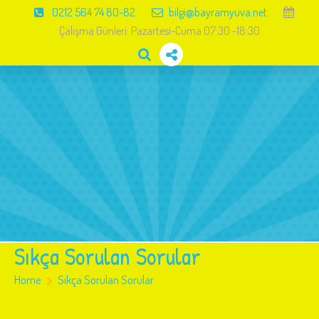
0212 564 74 80-82
bilgi@bayramyuva.net
Çalışma Günleri: Pazartesi-Cuma 07:30 -18:30
Anasayfa
Hakkımızda
Eğitimler
Resim Galeri
Haberler
İletişim
Sıkça Sorulan Sorular
Home
Sıkça Sorulan Sorular