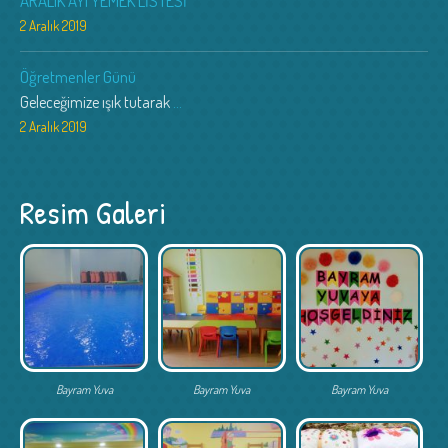
ARALIK AYI YEMEK LİSTESİ
2 Aralık 2019
Öğretmenler Günü
Geleceğimize ışık tutarak
...
2 Aralık 2019
Resim Galeri
Bayram Yuva
Bayram Yuva
Bayram Yuva